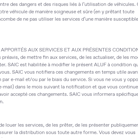
re des dangers et des risques liés à l’utilisation de véhicules. 
otre véhicule de manière soigneuse et sûre (en y prêtant toute
s incombe de ne pas utiliser les services d’une manière susceptibl
 APPORTÉS AUX SERVICES ET AUX PRÉSENTES CONDITI
 préavis, de mettre fin aux services, de les actualiser, de les mod
ter. SAIC est habilitée à modifier le présent ALUF à condition qu
vous. SAIC vous notifiera ces changements en temps utile avant
n par e-mail et/ou par le biais du service. Si vous ne vous y opp
e-mail) dans le mois suivant la notification et que vous continue
té avoir accepté ces changements. SAIC vous informera spécifiq
n.
 de louer les services, de les prêter, de les présenter publiqueme
 assurer la distribution sous toute autre forme. Vous devez vous