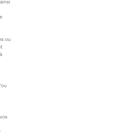
ainsi
e
es ou
nt
à
t/ou
 vos
r