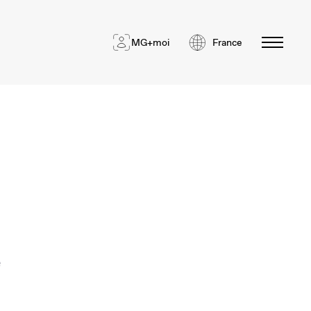
MG+moi
France
e