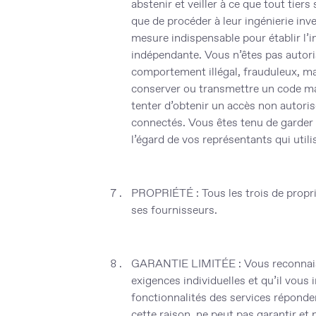
abstenir et veiller à ce que tout tier
que de procéder à leur ingénierie inv
mesure indispensable pour établir l’
indépendante. Vous n’êtes pas autorisé
comportement illégal, frauduleux, mal
conserver ou transmettre un code malve
tenter d’obtenir un accès non autoris
connectés. Vous êtes tenu de garder v
l’égard de vos représentants qui util
PROPRIÉTÉ
: Tous les trois de propr
ses fournisseurs.
GARANTIE LIMITÉE
: Vous reconnai
exigences individuelles
et qu’il vous
fonctionnalités des services réponden
cette raison, ne peut pas garantir et 