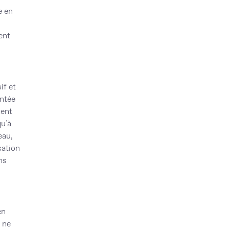
e en
ent
if et
entée
ment
qu’à
eau,
sation
ns
en
t ne