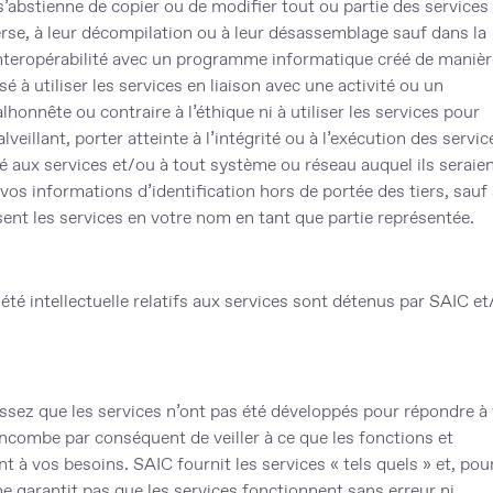
s s’abstienne de copier ou de modifier tout ou partie des services 
erse, à leur décompilation ou à leur désassemblage sauf dans la
interopérabilité avec un programme informatique créé de manièr
 à utiliser les services en liaison avec une activité ou un
honnête ou contraire à l’éthique ni à utiliser les services pour
illant, porter atteinte à l’intégrité ou à l’exécution des servic
é aux services et/ou à tout système ou réseau auquel ils seraie
os informations d’identification hors de portée des tiers, sauf 
isent les services en votre nom en tant que partie représentée.
iété intellectuelle relatifs aux services sont détenus par SAIC e
ssez que les services n’ont pas été développés pour répondre à
 incombe par conséquent de veiller à ce que les fonctions et
t à vos besoins. SAIC fournit les services « tels quels » et, pou
ne garantit pas que les services fonctionnent sans erreur ni