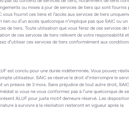
d pas du contenu de services de tiers, notamment de liens con
ngements ou mises à jour de services de tiers qui sont fournis p
 vous fournit ces liens et l’accès aux services de tiers uniquem
un lien ou d’un accès quelconque n’implique pas que SAIC ou un 
s de tiers. Toute utilisation que vous ferez de ces services de 
sation de ces services de tiers relèvent de votre responsabilité e
ssez d’utiliser ces services de tiers conformément aux condition
UF est conclu pour une durée indéterminée. Vous pouvez résilie
pte utilisateur. SAIC se réserve le droit d’interrompre le serv
t un préavis de 3 mois. Sans préjudice de tout autre droit, SAI
immédiat si vous ne vous conformez pas à l’une quelconque de s
le présent ALUF pour juste motif demeure réservé. Les dispositio
ature à survivre à la résiliation resteront en vigueur après la