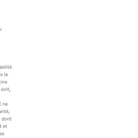
u
bilité
s la
ions
soit,
C ne
anté,
n dont
t et
des