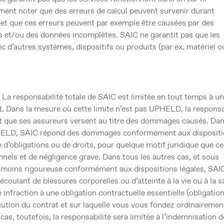
ement noter que des erreurs de calcul peuvent survenir durant
me et que ces erreurs peuvent par exemple être causées par des
s et/ou des données incomplètes. SAIC ne garantit pas que les
ec d’autres systèmes, dispositifs ou produits (par ex. matériel o
 La responsabilité totale de SAIC est limitée en tout temps à un
 Dans la mesure où cette limite n’est pas UPHELD, la responsa
t que ses assureurs versent au titre des dommages causés. Dan
UPHELD, SAIC répond des dommages conformément aux disposit
 d’obligations ou de droits, pour quelque motif juridique que ce 
nels et de négligence grave. Dans tous les autres cas, et sous
é moins rigoureuse conformément aux dispositions légales, SAI
oulant de blessures corporelles ou d’atteinte à la vie ou à la s
infraction à une obligation contractuelle essentielle (obligatio
cution du contrat et sur laquelle vous vous fondez ordinairemen
as, toutefois, la responsabilité sera limitée à l’indemnisation 