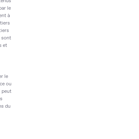
tenus
ar le
ent à
tiers
tiers
t sont
s et
r le
ice ou
C peut
es
ns du