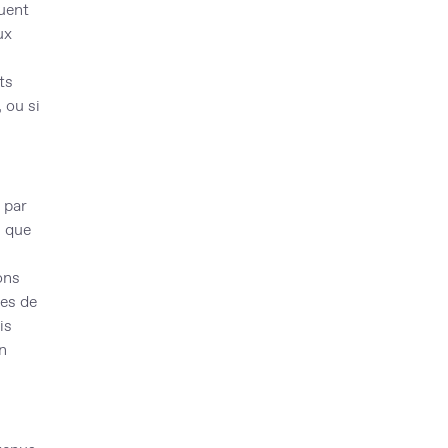
quent
ux
ts
 ou si
 par
s que
ons
les de
is
un