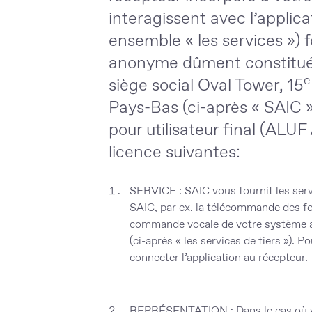
interagissent avec l’applic
ensemble « les
services
») 
anonyme dûment constituée 
e
siège social Oval Tower, 15
Pays-Bas (ci-après «
SAIC
»
pour utilisateur final (ALU
licence suivantes:
SERVICE
: SAIC vous fournit les serv
SAIC, par ex. la télécommande des fon
commande vocale de votre système aud
(ci-après « les
services de tiers
»). Po
connecter l’application au récepteur.
REPRÉSENTATION
: Dans le cas où