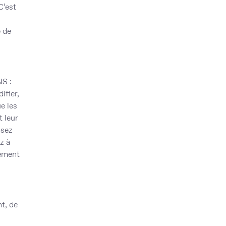
C’est
e de
ONS
:
ifier,
e les
 leur
osez
z à
uement
nt, de