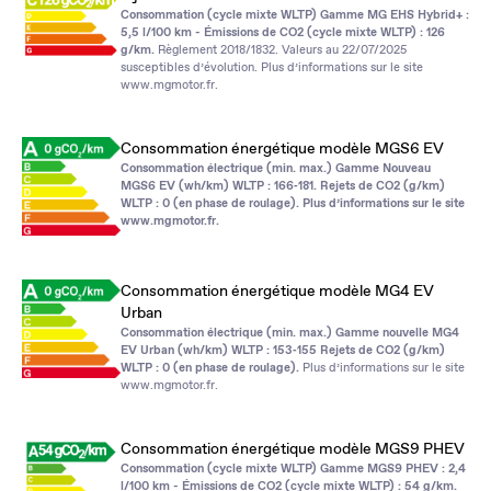
Consommation (cycle mixte WLTP) Gamme MG EHS Hybrid+ :
5,5 l/100 km - Émissions de CO2 (cycle mixte WLTP) : 126
g/km.
Règlement 2018/1832. Valeurs au 22/07/2025
susceptibles d’évolution. Plus d’informations sur le site
www.mgmotor.fr
.
Consommation énergétique modèle MGS6 EV
Consommation électrique (min. max.) Gamme Nouveau
MGS6 EV (wh/km) WLTP : 166‑181. Rejets de CO2 (g/km)
WLTP : 0 (en phase de roulage). Plus d’informations sur le site
www.mgmotor.fr
.
Consommation énergétique modèle MG4 EV
Urban
Consommation électrique (min. max.) Gamme nouvelle MG4
EV Urban (wh/km) WLTP : 153‑155 Rejets de CO2 (g/km)
WLTP : 0 (en phase de roulage).
Plus d’informations sur le site
www.mgmotor.fr
.
Consommation énergétique modèle MGS9 PHEV
Consommation (cycle mixte WLTP) Gamme MGS9 PHEV : 2,4
l/100 km - Émissions de CO2 (cycle mixte WLTP) : 54 g/km.