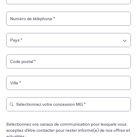
Numéro de téléphone
*
Pays
*
France
Code postal
*
Guyane française
Ville
*
Guadeloupe
Martinique
Sélectionnez votre concession MG
*
Tapez pour rechercher un magasin de marque. Utilisez les t
Mayotte
Sélectionnez vos canaux de communication pour lesquels vous
La Réunion
acceptez d'être contacter pour rester informé(e) de nos offres et
actualités :