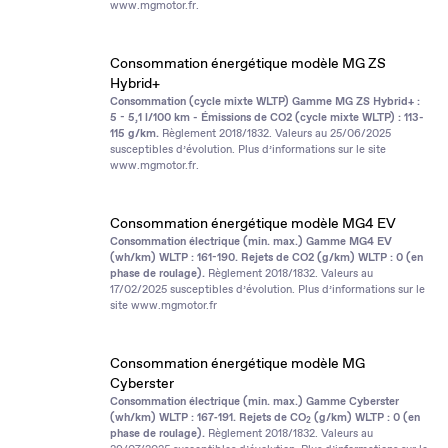
www.mgmotor.fr
.
Consommation énergétique modèle MG ZS
Hybrid+
Consommation (cycle mixte WLTP) Gamme MG ZS Hybrid+ :
5 - 5,1 l/100 km - Émissions de CO2 (cycle mixte WLTP) : 113-
115 g/km.
Règlement 2018/1832. Valeurs au 25/06/2025
susceptibles d’évolution. Plus d’informations sur le site
www.mgmotor.fr
.
Consommation énergétique modèle MG4 EV
Consommation électrique (min. max.) Gamme MG4 EV
(wh/km) WLTP : 161-190. Rejets de CO2 (g/km) WLTP : 0 (en
phase de roulage).
Règlement 2018/1832. Valeurs au
17/02/2025 susceptibles d’évolution. Plus d’informations sur le
site
www.mgmotor.fr
Consommation énergétique modèle MG
Cyberster
Consommation électrique (min. max.) Gamme Cyberster
(wh/km) WLTP : 167‑191. Rejets de CO
(g/km) WLTP : 0 (en
2
phase de roulage).
Règlement 2018/1832. Valeurs au