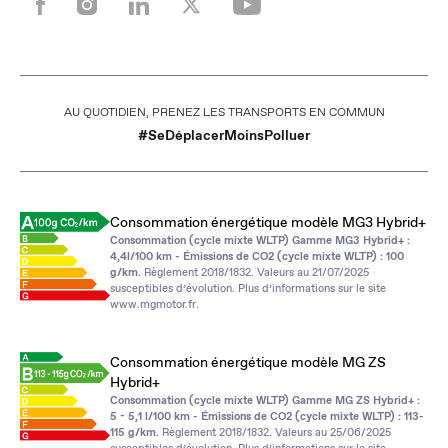
 TRANSPORTS EN COMMUN
POUR LES TRAJETS COURTS, PRIVILÉGIEZ
oinsPolluer
#SeDéplacerMoinsPo
Consommation énergétique modèle MG3 Hybrid+
Consommation (cycle mixte WLTP) Gamme MG3 Hybrid+ :
4,4l/100 km - Émissions de CO2 (cycle mixte WLTP) : 100
g/km.
Règlement 2018/1832. Valeurs au 21/07/2025
susceptibles d’évolution. Plus d’informations sur le site
www.mgmotor.fr
.
Consommation énergétique modèle MG ZS
Hybrid+
Consommation (cycle mixte WLTP) Gamme MG ZS Hybrid+ :
5 - 5,1 l/100 km - Émissions de CO2 (cycle mixte WLTP) : 113-
115 g/km.
Règlement 2018/1832. Valeurs au 25/06/2025
susceptibles d’évolution. Plus d’informations sur le site