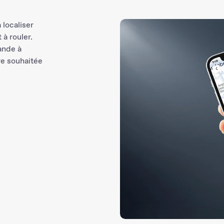
 localiser
 à rouler.
ande à
re souhaitée