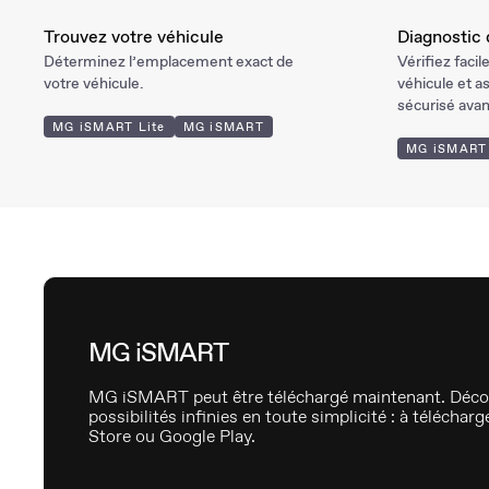
Trouvez votre véhicule
Diagnostic 
Déterminez l’emplacement exact de
Vérifiez facil
votre véhicule.
véhicule et as
sécurisé avan
MG iSMART Lite
MG iSMART
MG iSMART 
MG iSMART
MG iSMART peut être téléchargé maintenant. Déco
possibilités infinies en toute simplicité : à téléchar
Store ou Google Play.