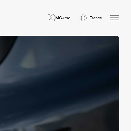
MG+moi
France