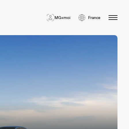
MG+moi
France