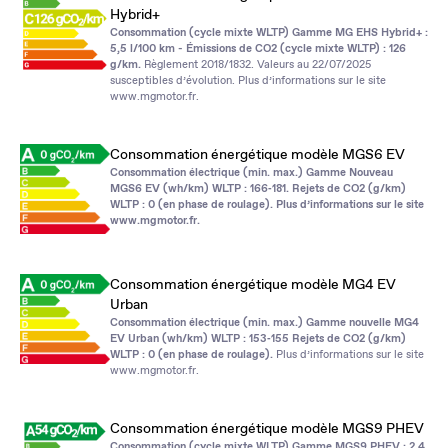
Hybrid+
Consommation (cycle mixte WLTP) Gamme MG EHS Hybrid+ :
5,5 l/100 km - Émissions de CO2 (cycle mixte WLTP) : 126
g/km.
Règlement 2018/1832. Valeurs au 22/07/2025
susceptibles d’évolution. Plus d’informations sur le site
www.mgmotor.fr
.
Consommation énergétique modèle MGS6 EV
Consommation électrique (min. max.) Gamme Nouveau
MGS6 EV (wh/km) WLTP : 166‑181. Rejets de CO2 (g/km)
WLTP : 0 (en phase de roulage). Plus d’informations sur le site
www.mgmotor.fr
.
Consommation énergétique modèle MG4 EV
Urban
Consommation électrique (min. max.) Gamme nouvelle MG4
EV Urban (wh/km) WLTP : 153‑155 Rejets de CO2 (g/km)
WLTP : 0 (en phase de roulage).
Plus d’informations sur le site
www.mgmotor.fr
.
Consommation énergétique modèle MGS9 PHEV
Consommation (cycle mixte WLTP) Gamme MGS9 PHEV : 2,4