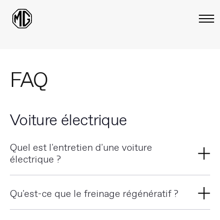
FAQ
Voiture électrique
Quel est l'entretien d'une voiture
électrique ?
Comme toute voiture, une voiture électrique a besoin
Qu'est-ce que le freinage régénératif ?
d'être entretenue régulièrement afin d'assurer sa fiabilité
et votre sécurité au quotidien. De part sa technologie, les
Le freinage régénératif d'un véhicule électrique permet de
opérations nécessaires sont légèrement adaptées par