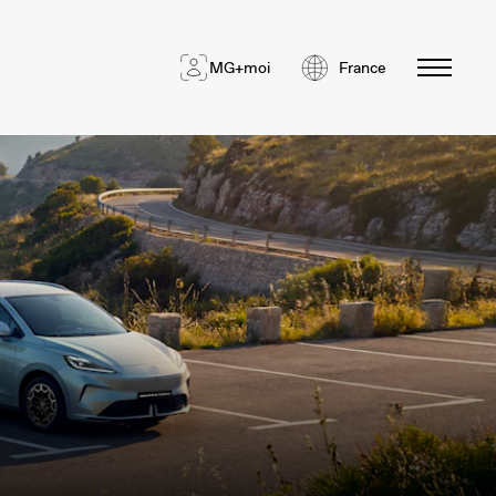
MG+moi
France