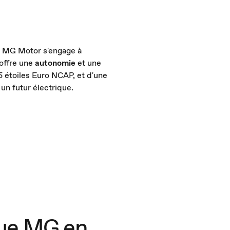
4, MG Motor s'engage à
 offre une
autonomie
et une
 étoiles Euro NCAP, et d'une
un futur électrique.
ique MG en