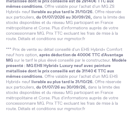
métallisée dont le prix conseillé est de 28140€ TTC aux
mêmes conditions.
Offre valable pour l'achat d'un MG ZS
Hybrid+ neuf
livrable au plus tard le 31/10/26.
Offre réservée
aux particuliers,
du 01/07/2026 au 30/09/26,
dans la limite des
stocks disponibles et du réseau MG participant en France
métropolitaine et Corse. Plus d'informations auprès de votre
concessionnaire MG. Prix TTC excluant les frais de mise à la
route. Détails et conditions sur
mgmotor.fr
*** Prix de vente au détail conseillé d'un EHS Hybrid+ Comfort
neuf hors option,
après déduction de 4000€ TTC d'Avantage
MG
sur le tarif le plus élevé conseillé par le constructeur.
Modèle
présenté : MG EHS Hybrid+ Luxury neuf avec peinture
métallisée dont le prix conseillé est de 31140 € TTC aux
mêmes conditions.
Offre valable pour l'achat d'un MG EHS
Hybrid+ neuf
livrable au plus tard le 31/10/26.
Offre réservée
aux particuliers,
du 01/07/26 au 30/09/26,
dans la limite des
stocks disponibles et du réseau MG participant en France
métropolitaine et Corse. Plus d'informations auprès de votre
concessionnaire MG. Prix TTC excluant les frais de mise à la
route. Détails et conditions sur
mgmotor.fr