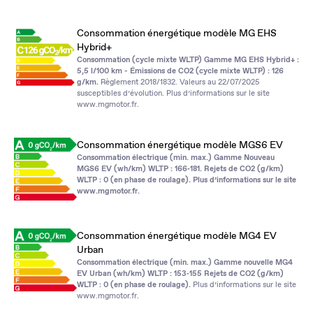
Consommation énergétique modèle MG EHS
Hybrid+
Consommation (cycle mixte WLTP) Gamme MG EHS Hybrid+ :
5,5 l/100 km - Émissions de CO2 (cycle mixte WLTP) : 126
g/km.
Règlement 2018/1832. Valeurs au 22/07/2025
susceptibles d’évolution. Plus d’informations sur le site
www.mgmotor.fr
.
Consommation énergétique modèle MGS6 EV
Consommation électrique (min. max.) Gamme Nouveau
MGS6 EV (wh/km) WLTP : 166‑181. Rejets de CO2 (g/km)
WLTP : 0 (en phase de roulage). Plus d’informations sur le site
www.mgmotor.fr
.
Consommation énergétique modèle MG4 EV
Urban
Consommation électrique (min. max.) Gamme nouvelle MG4
EV Urban (wh/km) WLTP : 153‑155 Rejets de CO2 (g/km)
WLTP : 0 (en phase de roulage).
Plus d’informations sur le site
www.mgmotor.fr
.