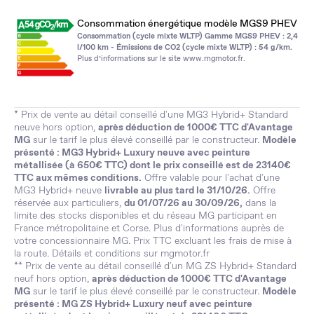
Consommation énergétique modèle MGS9 PHEV
Consommation (cycle mixte WLTP) Gamme MGS9 PHEV : 2,4
l/100 km - Émissions de CO2 (cycle mixte WLTP) : 54 g/km.
Plus d’informations sur le site
www.mgmotor.fr
.
* Prix de vente au détail conseillé d'une MG3 Hybrid+ Standard
neuve hors option,
après déduction de 1000€ TTC d'Avantage
MG
sur le tarif le plus élevé conseillé par le constructeur.
Modèle
présenté : MG3 Hybrid+ Luxury neuve avec peinture
métallisée (à 650€ TTC) dont le prix conseillé est de 23140€
TTC aux mêmes conditions.
Offre valable pour l'achat d'une
MG3 Hybrid+ neuve
livrable au plus tard le 31/10/26.
Offre
réservée aux particuliers,
du 01/07/26 au 30/09/26,
dans la
limite des stocks disponibles et du réseau MG participant en
France métropolitaine et Corse. Plus d'informations auprès de
votre concessionnaire MG. Prix TTC excluant les frais de mise à
la route. Détails et conditions sur
mgmotor.fr
** Prix de vente au détail conseillé d'un MG ZS Hybrid+ Standard
neuf hors option,
après déduction de 1000€ TTC d'Avantage
MG
sur le tarif le plus élevé conseillé par le constructeur.
Modèle
présenté : MG ZS Hybrid+ Luxury neuf avec peinture