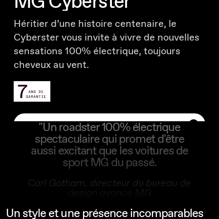
MG Cyberster
Héritier d’une histoire centenaire, le
Cyberster vous invite à vivre de nouvelles
sensations 100% électrique, toujours
cheveux au vent.
Configurez
"Un roadster 100% électrique
spectaculaire qui promet d'être
aussi excitant que les voitures de
(16)
À partir de 62 990€ TTC
sport MG du passé.
Carl Gotham, directeur du bureau de
design avancé MG
Un style et une présence incomparables