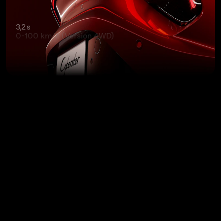
3,2 s
0-100 km/h (Version 4WD)
507 km
Autonomie WLTP (Version 2WD)
38 min
Temps de recharge minimal de 10 à 80%