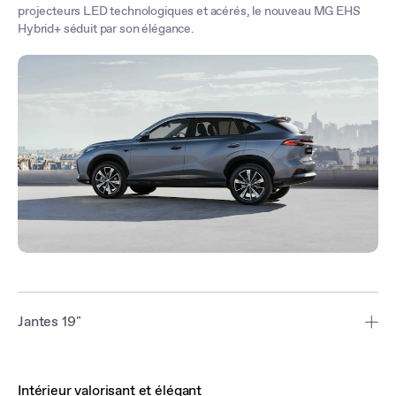
projecteurs LED technologiques et acérés, le nouveau MG EHS
Hybrid+ séduit par son élégance.
Jantes 19"
Quelle que soit la version choisie, le nouveau MG EHS Hybrid+ est
équipé de série de jantes de 19 pouces au design sportif et
Intérieur valorisant et élégant
élégant.