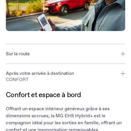
Sur la route
Restez sur la bonne voie grâce au système de navigation, qui vous
indique l'itinéraire à suivre et l'heure d'arrivée prévue pour chaque
Après votre arrivée à destination
trajet.
CONFORT
Consultez vos statistiques de conduite, y compris le niveau de
carburant, pour planifier votre prochain voyage en toute sérénité.
Confort et espace à bord
Vous n'êtes pas sûr d'avoir verrouillé la voiture ? Vous pouvez la
déverrouiller et la verrouiller à l'aide de l'application, partout et à
Offrant un espace intérieur généreux grâce à ses
tout moment.
dimensions accrues, la MG EHS Hybrid+ est le
compagnon idéal pour les sorties en famille, offrant un
confort et une insonorisation remarquables.