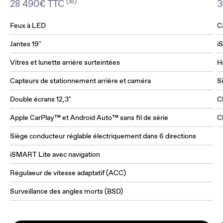
(18)
28 490€ TTC
3
Feux à LED
C
Jantes 19"
i
Vitres et lunette arrière surteintées
H
Capteurs de stationnement arrière et caméra
S
Double écrans 12,3"
C
Apple CarPlay™ et Android Auto™ sans fil de série
C
Siège conducteur réglable électriquement dans 6 directions
iSMART Lite avec navigation
Régulaeur de vitesse adaptatif (ACC)
Surveillance des angles morts (BSD)