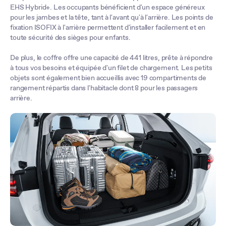
EHS Hybrid+. Les occupants bénéficient d'un espace généreux
pour les jambes et la tête, tant à l'avant qu'à l'arrière. Les points de
fixation ISOFIX à l'arrière permettent d'installer facilement et en
toute sécurité des sièges pour enfants.
De plus, le coffre offre une capacité de 441 litres, prête à répondre
à tous vos besoins et équipée d'un filet de chargement. Les petits
objets sont également bien accueillis avec 19 compartiments de
rangement répartis dans l'habitacle dont 8 pour les passagers
arrière.