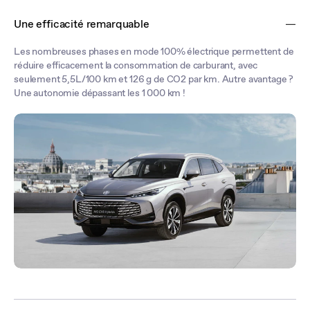
moteur thermique, la majorité des trajets se font en mode 100%
Une efficacité remarquable
électrique. Profitez d'une conduite fluide et réactive sans avoir
besoin de recharger.
Les nombreuses phases en mode 100% électrique permettent de
réduire efficacement la consommation de carburant, avec
seulement 5,5L/100 km et 126 g de CO2 par km. Autre avantage ?
Une autonomie dépassant les 1 000 km !