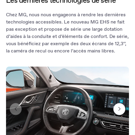
Les dernières technologies de série
offrent une vue panoramique, tandis que des capteurs à ultrasons
vous avertissent de la présence d'obstacles. De plus, l'assistance
dynamique au recul vous aide à vous garer dans l'angle parfait.
Chez MG, nous nous engageons à rendre les dernières
technologies accessibles. Le nouveau MG EHS ne fait
*Le système de vision panoramique à 360° est un système
pas exception et propose de série une large dotation
d'aide à la conduite conçu pour faciliter les manœuvres de
d’aides à la conduite et d’éléments de confort. De série,
stationnement et les manœuvres à faible vitesse. En raison de la
vous bénéficiez par exemple des deux écrans de 12,3’’,
couverture limitée du système de caméras, l'écran peut ne pas
afficher tous les obstacles ou dangers environnants.
la caméra de recul ou encore l’accès mains libres.
Le conducteur reste entièrement responsable de la conduite en
toute sécurité du véhicule et doit à tout moment rester attentif à
l'environnement du véhicule en effectuant une inspection
visuelle directe et en faisant preuve de la prudence nécessaire.