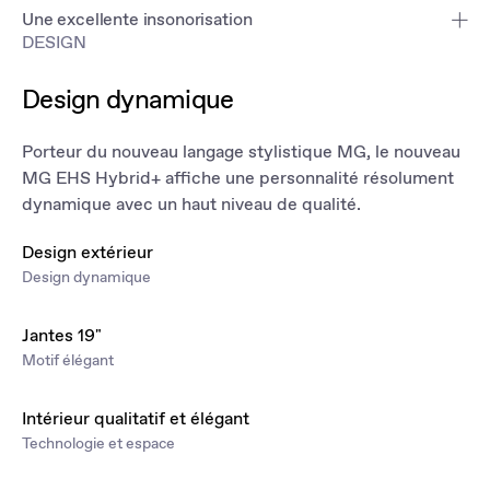
Une excellente insonorisation
DESIGN
Fidèle à sa vocation de grand voyageur, le MG EHS Hybrid+
bénéficie de nombreux isolants et du calme des phases de
Design dynamique
conduite en mode 100% électrique. Les longs voyages sont une
formalité.
Porteur du nouveau langage stylistique MG, le nouveau
MG EHS Hybrid+ affiche une personnalité résolument
dynamique avec un haut niveau de qualité.
Design extérieur
Design dynamique
Jantes 19"
Motif élégant
Intérieur qualitatif et élégant
Technologie et espace