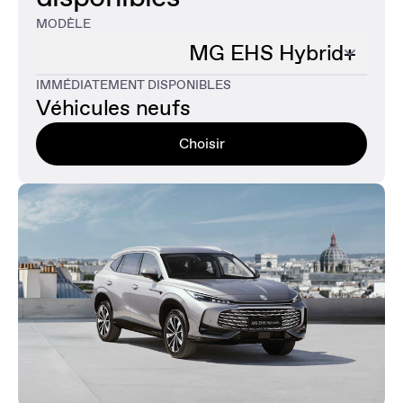
MODÈLE
MG EHS Hybrid+
IMMÉDIATEMENT DISPONIBLES
MG3 Hybrid+
Véhicules neufs
MG ZS Hybrid+
Choisir
MG EHS PHEV
MGS5 EV
MG EHS Hybrid+