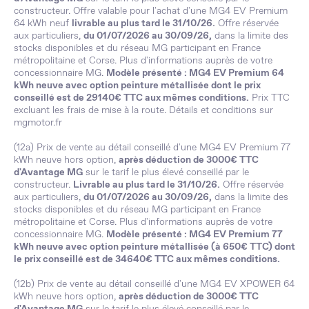
constructeur. Offre valable pour l'achat d'une MG4 EV Premium
64 kWh neuf
livrable au plus tard le 31/10/26.
Offre réservée
aux particuliers,
du 01/07/2026 au 30/09/26,
dans la limite des
stocks disponibles et du réseau MG participant en France
métropolitaine et Corse. Plus d'informations auprès de votre
concessionnaire MG.
Modèle présenté : MG4 EV Premium 64
kWh neuve avec option peinture métallisée dont le prix
conseillé est de 29140€ TTC aux mêmes conditions.
Prix TTC
excluant les frais de mise à la route. Détails et conditions sur
mgmotor.fr
(12a) Prix de vente au détail conseillé d'une MG4 EV Premium 77
kWh neuve hors option,
après déduction de 3000€ TTC
d'Avantage MG
sur le tarif le plus élevé conseillé par le
constructeur.
Livrable au plus tard le 31/10/26.
Offre réservée
aux particuliers,
du 01/07/2026 au 30/09/26,
dans la limite des
stocks disponibles et du réseau MG participant en France
métropolitaine et Corse. Plus d'informations auprès de votre
concessionnaire MG.
Modèle présenté : MG4 EV Premium 77
kWh neuve avec option peinture métallisée (à 650€ TTC) dont
le prix conseillé est de 34640€ TTC aux mêmes conditions.
(12b) Prix de vente au détail conseillé d'une MG4 EV XPOWER 64
kWh neuve hors option,
après déduction de 3000€ TTC
d'Avantage MG
sur le tarif le plus élevé conseillé par le