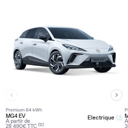
Premium 64 kWh
P
MG4 EV
M
Electrique
À partir de
À
(12)
28 490€ TTC
3