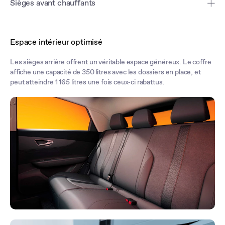
Sièges avant chauffants
Installez-vous confortablement dans les sièges en similicuir au
dessin enveloppant. De série, le siège conducteur est réglable
Espace intérieur optimisé
électriquement, le volant chauffant et le système audio à 6 haut-
parleurs.
Les sièges arrière offrent un véritable espace généreux. Le coffre
affiche une capacité de 350 litres avec les dossiers en place, et
peut atteindre 1 165 litres une fois ceux‑ci rabattus.