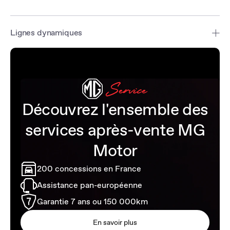
Lignes dynamiques
La MG4 EV XPOWER est équipée de sièges sport bicolores en
cuir gris et en daim avec appuie-tête intégrés, des jantes en alliage
de 18 pouces avec des étriers de freins orange et un pédalier en
aluminium.
Découvrez l'ensemble des
services après-vente MG
Motor
200 concessions en France
Assistance pan-européenne
Garantie 7 ans ou 150 000km
En savoir plus