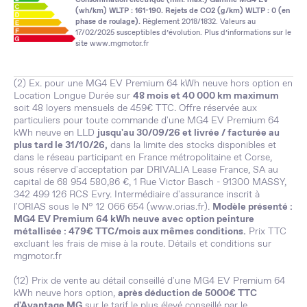
(wh/km) WLTP : 161-190. Rejets de CO2 (g/km) WLTP : 0 (en
phase de roulage).
Règlement 2018/1832. Valeurs au
17/02/2025 susceptibles d’évolution. Plus d’informations sur le
site
www.mgmotor.fr
(2) Ex. pour une MG4 EV Premium 64 kWh neuve hors option en
Location Longue Durée sur
48 mois et 40 000 km maximum
soit 48 loyers mensuels de 459€ TTC. Offre réservée aux
particuliers pour toute commande d'une MG4 EV Premium 64
kWh neuve en LLD
jusqu'au 30/09/26 et livrée / facturée au
plus tard le 31/10/26,
dans la limite des stocks disponibles et
dans le réseau participant en France métropolitaine et Corse,
sous réserve d'acceptation par DRIVALIA Lease France, SA au
capital de 68 954 580,86 €, 1 Rue Victor Basch - 91300 MASSY,
342 499 126 RCS Evry. Intermédiaire d'assurance inscrit à
l'ORIAS sous le N° 12 066 654 (
www.orias.fr
).
Modèle présenté :
MG4 EV Premium 64 kWh neuve avec option peinture
métallisée : 479€ TTC/mois aux mêmes conditions.
Prix TTC
excluant les frais de mise à la route. Détails et conditions sur
mgmotor.fr
(12) Prix de vente au détail conseillé d'une MG4 EV Premium 64
kWh neuve hors option,
après déduction de 5000€ TTC
d'Avantage MG
sur le tarif le plus élevé conseillé par le