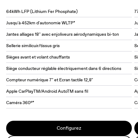
64kWh LFP (Lithium Fer Phosphate)
7
Jusqu'à 452km d'autonomie WLTP*
J
Jantes alliages 18'' avec enjoliveurs aérodynamiques bi-ton
J
Sellerie similicuir/tissus gris
Se
Sièges avant et volant chauffants
S
Siège conducteur réglable électriquement dans 6 directions
S
Compteur numérique 7" et Ecran tactile 12,8"
C
Apple CarPlayTM/Android AutoTM sans fil
A
Caméra 360°*
C
Configurez