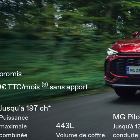
promis
(3)
49€ TTC/mois
sans apport
Jusqu'à 197 ch*
MG Pilo
Puissance
443L
maximale
Jusqu'à 13
combinée
Volume de coffre
conduite