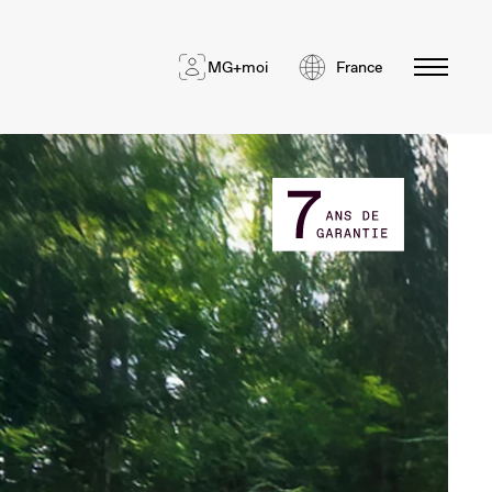
MG+moi
France