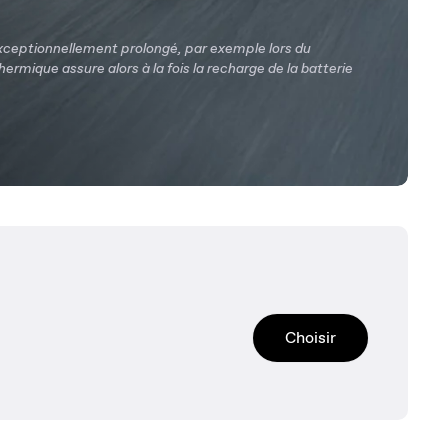
xceptionnellement prolongé, par exemple lors du
rmique assure alors à la fois la recharge de la batterie
Choisir