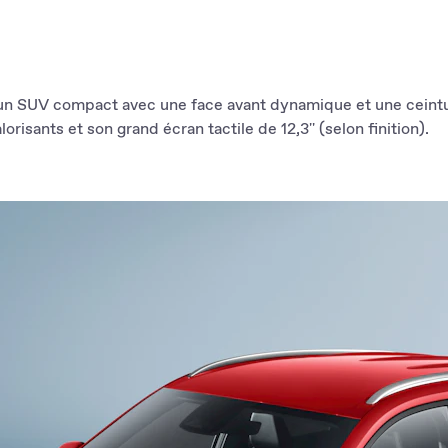
gué du moteur
rolongé, par
ollicité la
hermique assure
n SUV compact avec une face avant dynamique et une ceinture
avec pour effet
orisants et son grand écran tactile de 12,3'' (selon finition).
.