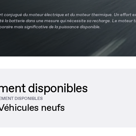
rt conjugué du moteur électrique et du moteur thermique. Un effort e
té la batterie dans une mesure qui nécessite sa recharge. Le moteur the
poraire mais significative de la puissance disponible.
ment disponibles
EMENT DISPONIBLES
Véhicules neufs