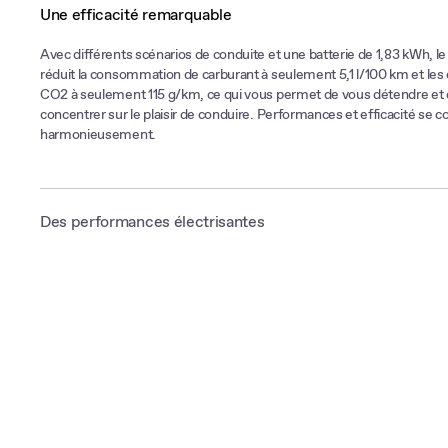
Une efficacité remarquable
Avec différents scénarios de conduite et une batterie de 1,83 kWh, l
réduit la consommation de carburant à seulement 5,1 l/100 km et les
CO2 à seulement 115 g/km, ce qui vous permet de vous détendre et
concentrer sur le plaisir de conduire. Performances et efficacité se 
harmonieusement.
Des performances électrisantes
Grâce à sa large batterie et son puissant moteur électrique de 136 c
ZS Hybrid+ offre des sensations proches d’un véhicule électrique. 
évoluer jusqu’à 60 km/h en mode 100% électrique*, pour une conduit
réactive. Et avec une puissance combinée de 197 ch**, le MG ZS Hybr
accélérations et des reprises toniques, avec un 0 à 100 km/h franchi
Passez de 80 à 120 km/h en seulement 7,2 secondes.
*Les vitesses indiquées sont à titre indicatif. Les différents scénar
peuvent s'activer plus ou moins tôt selon la charge de la batterie, l
d'accélération ou encore l'environnement de conduite.