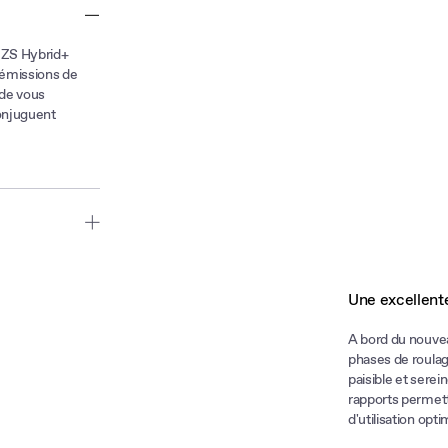
e ZS Hybrid+
 émissions de
 de vous
conjuguent
h, le nouveau MG
Vous pouvez
Une excellente
e fluide et
id+ offre des
A bord du nouvea
 en 8,7 secondes.
phases de roulag
paisible et serei
rapports permett
ios de conduite
d'utilisation opti
e besoin