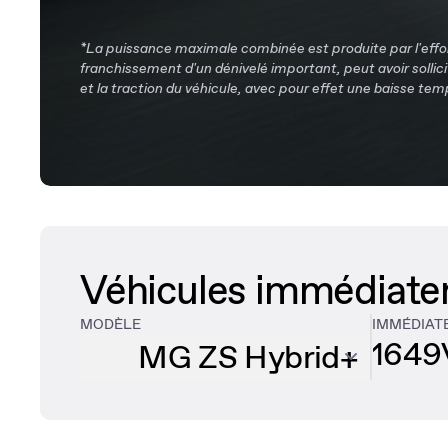
*La puissance maximale combinée est produite par l'effo
franchissement d'un dénivelé important, peut avoir sollici
et la traction du véhicule, avec pour effet une baisse tem
Véhicules immédiate
MODÈLE
IMMÉDIAT
1649
MG ZS Hybrid+
MG3 Hybrid+