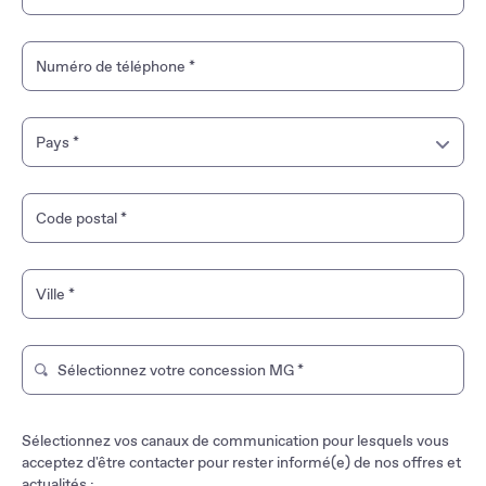
Numéro de téléphone
*
Pays
*
France
Code postal
*
Guyane française
Ville
*
Guadeloupe
Martinique
Sélectionnez votre concession MG
*
Tapez pour rechercher un magasin de marque. Utilisez les t
Mayotte
Sélectionnez vos canaux de communication pour lesquels vous
La Réunion
acceptez d'être contacter pour rester informé(e) de nos offres et
actualités :