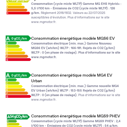
Consommation (cycle mixte WLTP) Gamme MG EHS Hybrid+ :
5,5 l/100 km - Émissions de CO2 (cycle mixte WLTP) : 126
g/km.
Règlement 2018/1832. Valeurs au 22/07/2025
susceptibles d’évolution. Plus d’informations sur le site
www.mgmotor.fr
.
Consommation énergétique modèle MGS6 EV
Consommation électrique (min. max.) Gamme Nouveau
MGS6 EV (wh/km) WLTP : 166‑181. Rejets de CO2 (g/km)
WLTP : 0 (en phase de roulage). Plus d’informations sur le site
www.mgmotor.fr
.
Consommation énergétique modèle MG4 EV
Urban
Consommation électrique (min. max.) Gamme nouvelle MG4
EV Urban (wh/km) WLTP : 153‑155 Rejets de CO2 (g/km)
WLTP : 0 (en phase de roulage).
Plus d’informations sur le site
www.mgmotor.fr
.
Consommation énergétique modèle MGS9 PHEV
Consommation (cycle mixte WLTP) Gamme MGS9 PHEV : 2,4
l/100 km - Émissions de CO2 (cycle mixte WLTP) : 54 g/km.