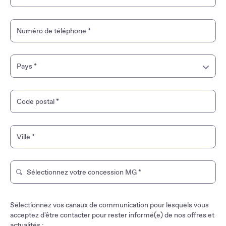
Numéro de téléphone
*
Pays
*
France
Code postal
*
Guyane française
Ville
*
Guadeloupe
Martinique
Sélectionnez votre concession MG
*
Tapez pour rechercher un magasin de marque. Utilisez les t
Mayotte
Sélectionnez vos canaux de communication pour lesquels vous
La Réunion
acceptez d'être contacter pour rester informé(e) de nos offres et
actualités :