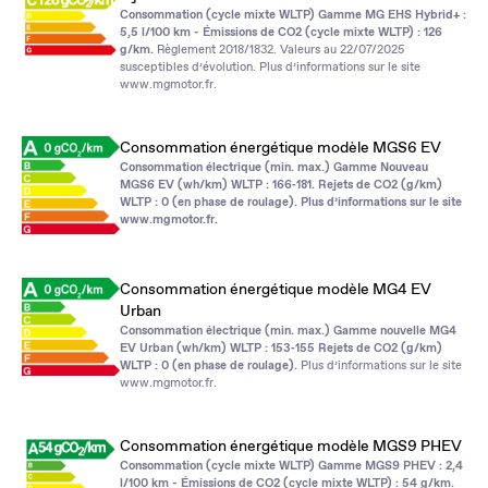
Consommation (cycle mixte WLTP) Gamme MG EHS Hybrid+ :
5,5 l/100 km - Émissions de CO2 (cycle mixte WLTP) : 126
g/km.
Règlement 2018/1832. Valeurs au 22/07/2025
susceptibles d’évolution. Plus d’informations sur le site
www.mgmotor.fr
.
Consommation énergétique modèle MGS6 EV
Consommation électrique (min. max.) Gamme Nouveau
MGS6 EV (wh/km) WLTP : 166‑181. Rejets de CO2 (g/km)
WLTP : 0 (en phase de roulage). Plus d’informations sur le site
www.mgmotor.fr
.
Consommation énergétique modèle MG4 EV
Urban
Consommation électrique (min. max.) Gamme nouvelle MG4
EV Urban (wh/km) WLTP : 153‑155 Rejets de CO2 (g/km)
WLTP : 0 (en phase de roulage).
Plus d’informations sur le site
www.mgmotor.fr
.
Consommation énergétique modèle MGS9 PHEV
Consommation (cycle mixte WLTP) Gamme MGS9 PHEV : 2,4
l/100 km - Émissions de CO2 (cycle mixte WLTP) : 54 g/km.