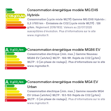
Consommation énergétique modèle MG EHS
Hybrid+
Consommation (cycle mixte WLTP) Gamme MG EHS Hybrid+ :
5,5 l/100 km - Émissions de CO2 (cycle mixte WLTP) : 126
g/km.
Règlement 2018/1832. Valeurs au 22/07/2025
susceptibles d’évolution. Plus d’informations sur le site
www.mgmotor.fr
.
Consommation énergétique modèle MGS6 EV
Consommation électrique (min. max.) Gamme Nouveau
MGS6 EV (wh/km) WLTP : 166‑181. Rejets de CO2 (g/km)
WLTP : 0 (en phase de roulage). Plus d’informations sur le site
www.mgmotor.fr
.
Consommation énergétique modèle MG4 EV
Urban
Consommation électrique (min. max.) Gamme nouvelle MG4
EV Urban (wh/km) WLTP : 153‑155 Rejets de CO2 (g/km)
WLTP : 0 (en phase de roulage).
Plus d’informations sur le site
www.mgmotor.fr
.