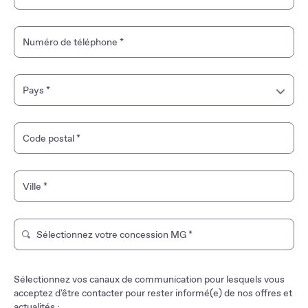
Numéro de téléphone
*
Pays
*
France
Code postal
*
Guyane française
Ville
*
Guadeloupe
Martinique
Sélectionnez votre concession MG
*
Tapez pour rechercher un magasin de marque. Utilisez les t
Mayotte
Sélectionnez vos canaux de communication pour lesquels vous
La Réunion
acceptez d'être contacter pour rester informé(e) de nos offres et
actualités :