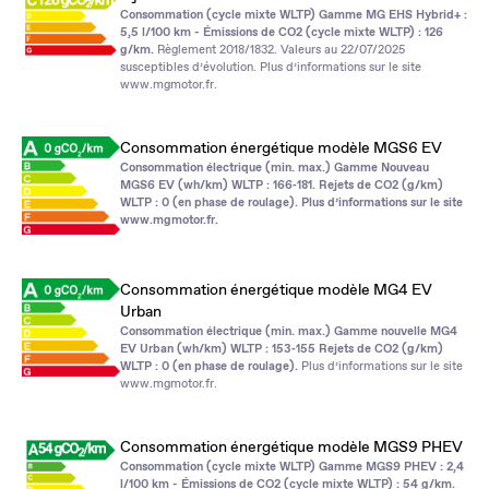
Consommation (cycle mixte WLTP) Gamme MG EHS Hybrid+ :
5,5 l/100 km - Émissions de CO2 (cycle mixte WLTP) : 126
g/km.
Règlement 2018/1832. Valeurs au 22/07/2025
susceptibles d’évolution. Plus d’informations sur le site
www.mgmotor.fr
.
Consommation énergétique modèle MGS6 EV
Consommation électrique (min. max.) Gamme Nouveau
MGS6 EV (wh/km) WLTP : 166‑181. Rejets de CO2 (g/km)
WLTP : 0 (en phase de roulage). Plus d’informations sur le site
www.mgmotor.fr
.
Consommation énergétique modèle MG4 EV
Urban
Consommation électrique (min. max.) Gamme nouvelle MG4
EV Urban (wh/km) WLTP : 153‑155 Rejets de CO2 (g/km)
WLTP : 0 (en phase de roulage).
Plus d’informations sur le site
www.mgmotor.fr
.
Consommation énergétique modèle MGS9 PHEV
Consommation (cycle mixte WLTP) Gamme MGS9 PHEV : 2,4
l/100 km - Émissions de CO2 (cycle mixte WLTP) : 54 g/km.