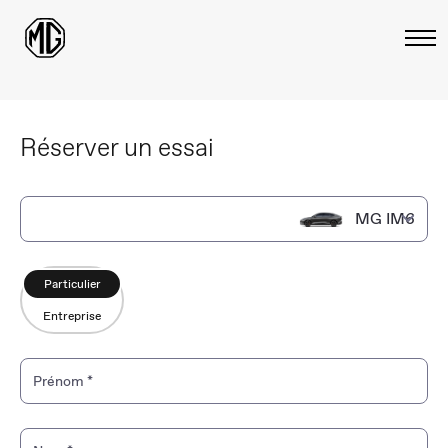
Réserver un essai
MG IM6
MG IM6
Particulier
Entreprise
MG IM5
MG4 EV Urban
Prénom
*
MGS9 PHEV