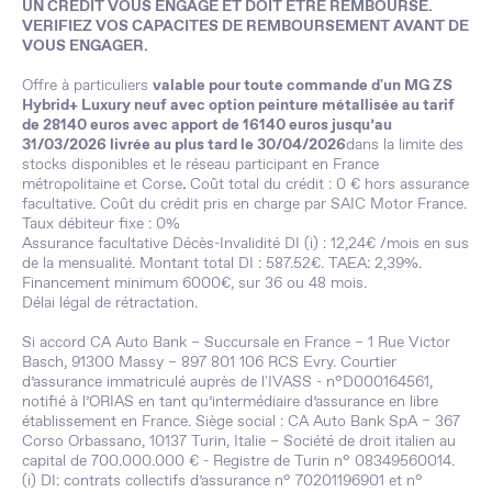
UN CREDIT VOUS ENGAGE ET DOIT ETRE REMBOURSE.
VERIFIEZ VOS CAPACITES DE REMBOURSEMENT AVANT DE
VOUS ENGAGER.
Offre à particuliers
valable pour toute commande d'un
MG ZS
Hybrid+ Luxury neuf avec option peinture métallisée
au tarif
de 28140 euros avec apport de 16140 euros
jusqu’au
31/03/2026 livrée au plus tard le 30/04/2026
dans la limite des
stocks disponibles et le réseau participant en France
métropolitaine et Corse
.
Coût total du crédit : 0 € hors assurance
facultative. Coût du crédit pris en charge par SAIC Motor France.
Taux débiteur fixe : 0%
Assurance facultative Décès-Invalidité DI (i) : 12,24€ /mois en sus
de la mensualité. Montant total DI : 587.52€. TAEA: 2,39%.
Financement minimum 6000€, sur 36 ou 48 mois.
Délai légal de rétractation.
Si accord CA Auto Bank – Succursale en France – 1 Rue Victor
Basch, 91300 Massy – 897 801 106 RCS Evry. Courtier
d’assurance immatriculé auprès de l'IVASS - n°D000164561,
notifié à l’ORIAS en tant qu’intermédiaire d’assurance en libre
établissement en France. Siège social : CA Auto Bank SpA – 367
Corso Orbassano, 10137 Turin, Italie – Société de droit italien au
capital de 700.000.000 € - Registre de Turin n° 08349560014.
(i) DI: contrats collectifs d’assurance n° 70201196901 et n°