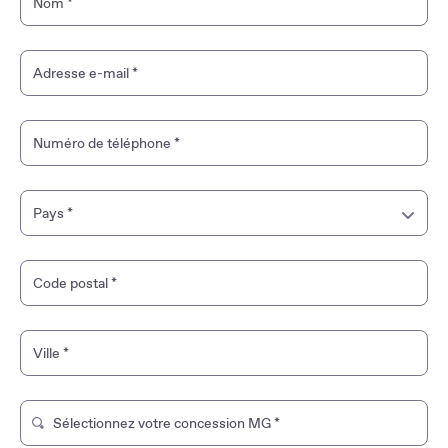
Nom
*
MG4 EV
MGS6 EV
Adresse e-mail
*
MGS5 EV
MG EHS PHEV
Numéro de téléphone
*
MG EHS Hybrid+
Pays
*
MG ZS Hybrid+
France
MG3 Hybrid+
Code postal
*
Guyane française
Ville
*
Guadeloupe
Martinique
Sélectionnez votre concession MG
*
Tapez pour rechercher un magasin de marque. Utilisez les t