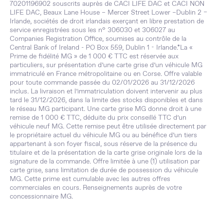
70201196902 souscrits auprès de CACI LIFE DAC et CACI NON
LIFE DAC, Beaux Lane House – Mercer Street Lower –Dublin 2 –
Irlande, sociétés de droit irlandais exerçant en libre prestation de
service enregistrées sous les n° 306030 et 306027 au
Companies Registration Office, soumises au contrôle de la
Central Bank of Ireland - PO Box 559, Dublin 1 - Irlande.*La «
Prime de fidélité MG » de 1 000 € TTC est réservée aux
particuliers, sur présentation d’une carte grise d’un véhicule MG
immatriculé en France métropolitaine ou en Corse. Offre valable
pour toute commande passée du 02/01/2026 au 31/12/2026
inclus. La livraison et l’immatriculation doivent intervenir au plus
tard le 31/12/2026, dans la limite des stocks disponibles et dans
le réseau MG participant. Une carte grise MG donne droit à une
remise de 1 000 € TTC, déduite du prix conseillé TTC d’un
véhicule neuf MG. Cette remise peut être utilisée directement par
le propriétaire actuel du véhicule MG ou au bénéfice d’un tiers
appartenant à son foyer fiscal, sous réserve de la présence du
titulaire et de la présentation de la carte grise originale lors de la
signature de la commande. Offre limitée à une (1) utilisation par
carte grise, sans limitation de durée de possession du véhicule
MG. Cette prime est cumulable avec les autres offres
commerciales en cours. Renseignements auprès de votre
concessionnaire MG.