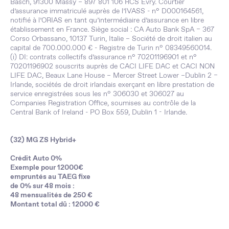
Basch, 91300 Massy – 897 801 106 RCS Evry. Courtier
d’assurance immatriculé auprès de l’IVASS - n° D000164561,
notifié à l’ORIAS en tant qu’intermédiaire d’assurance en libre
établissement en France. Siège social : CA Auto Bank SpA – 367
Corso Orbassano, 10137 Turin, Italie – Société de droit italien au
capital de 700.000.000 € - Registre de Turin n° 08349560014.
(i) DI: contrats collectifs d’assurance n° 70201196901 et n°
70201196902 souscrits auprès de CACI LIFE DAC et CACI NON
LIFE DAC, Beaux Lane House – Mercer Street Lower –Dublin 2 –
Irlande, sociétés de droit irlandais exerçant en libre prestation de
service enregistrées sous les n° 306030 et 306027 au
Companies Registration Office, soumises au contrôle de la
Central Bank of Ireland - PO Box 559, Dublin 1 - Irlande.
(32) MG ZS Hybrid+
Crédit Auto 0%
Exemple pour 12000€
empruntés au TAEG fixe
de 0% sur 48 mois :
48 mensualités de 250 €
Montant total dû : 12000 €