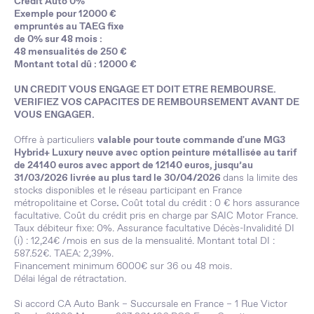
Crédit Auto 0%
Exemple pour 12000 €
empruntés au TAEG fixe
de 0% sur 48 mois :
48 mensualités de 250 €
Montant total dû : 12000 €
UN CREDIT VOUS ENGAGE ET DOIT ETRE REMBOURSE.
VERIFIEZ VOS CAPACITES DE REMBOURSEMENT AVANT DE
VOUS ENGAGER.
Offre à particuliers
valable pour toute commande d'une MG3
Hybrid+ Luxury neuve avec option peinture métallisée
au tarif
de 24140 euros avec apport de 12140 euros
, jusqu’au
31/03/2026 livrée au plus tard le 30/04/2026
dans la limite des
stocks disponibles et le réseau participant en France
métropolitaine et Corse
.
Coût total du crédit : 0 € hors assurance
facultative. Coût du crédit pris en charge par SAIC Motor France.
Taux débiteur fixe: 0%. Assurance facultative Décès-Invalidité DI
(i) : 12,24€ /mois en sus de la mensualité. Montant total DI :
587.52€. TAEA: 2,39%.
Financement minimum 6000€ sur 36 ou 48 mois.
Délai légal de rétractation.
Si accord CA Auto Bank – Succursale en France – 1 Rue Victor