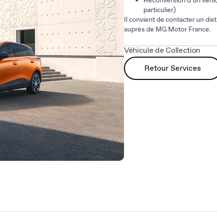
Reconversion d’un véhicu
particulier)
Il convient de contacter un dis
auprès de MG Motor France.
Véhicule de Collection
Qui peut commander ?
Retour Services
Toute personne possédan
Pour l’obtention d’un certifica
collection » auprès de l’ANTS.
Nous vous invitons à prendre 
D’époque)
www.ffve.org
, hab
caractéristiques appelée « att