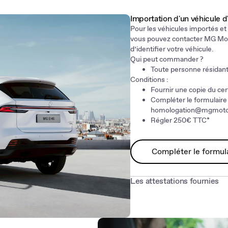
Importation d'un véhicule 
Pour les véhicules importés et
vous pouvez contacter MG Moto
d’identifier votre véhicule.
Qui peut commander ?
Toute personne résidant
Conditions :
Fournir une copie du cer
Compléter le formulaire
homologation@mgmotor
Régler 250€ TTC*
Compléter le formul
Les attestations fournies
1. Attestation de conformité,
2. Attestation de conformité pa
condition que certaines caract
France.