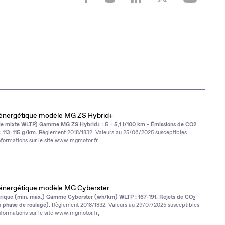
nergétique modèle MG ZS Hybrid+
e mixte WLTP) Gamme MG ZS Hybrid+ : 5 - 5,1 l/100 km - Émissions de CO2
: 113-115 g/km.
Règlement 2018/1832. Valeurs au 25/06/2025 susceptibles
nformations sur le site
www.mgmotor.fr
.
nergétique modèle MG Cyberster
rique (min. max.) Gamme Cyberster (wh/km) WLTP : 167‑191. Rejets de CO
2
 phase de roulage).
Règlement 2018/1832. Valeurs au 29/07/2025 susceptibles
nformations sur le site
www.mgmotor.fr
.