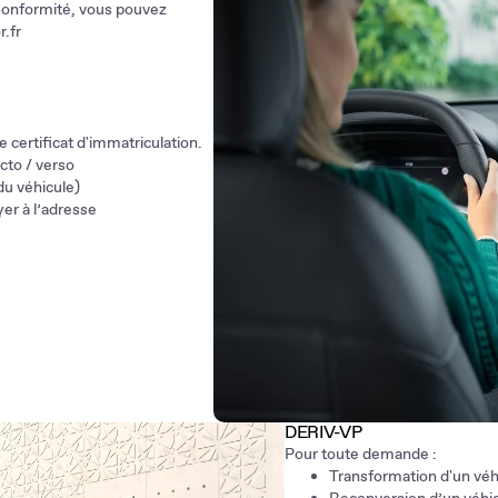
3. Attestation de non-conform
 Conformité, vous pouvez
Important
: un véhicule ayant f
.fr
obligatoirement être réception
 certificat d'immatriculation.
ecto / verso
du véhicule)
er à l’adresse
DERIV-VP
Pour toute demande :
Transformation d'un véhic