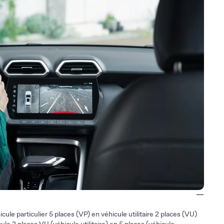
ité, si véhicule → sans type communautaire.
ait l’objet d’une attestation partielle ou de non-conformité doit
né à titre isolé (en RTI) auprès de la DREAL dans votre région.
ule particulier 5 places (VP) en véhicule utilitaire 2 places (VU)