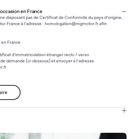
d'occasion en France
 ne disposant pas de Certificat de Conformité du pays d’origine,
r France à l’adresse :
homologation@mgmotor.fr
afin
 en France
tificat d'immatriculation étranger recto / verso
 de demande (ci-dessous) et envoyer à l’adresse
.fr
aire
 si véhicule → conforme à un type communautaire.
rtielle, si véhicule → n’est pas homologué en France et à la
éristiques soient compatibles avec des véhicules réceptionnés en