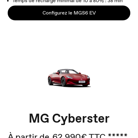
Temps de recharge minimal de 10 à 80% : 38 min
Configurez le MGS6 EV
MG Cyberster
À partir de
62 990€ TTC *****