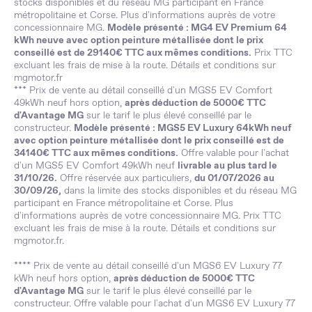
stocks disponibles et du réseau MG participant en France
métropolitaine et Corse. Plus d'informations auprès de votre
concessionnaire MG.
Modèle présenté : MG4 EV Premium 64
kWh neuve avec option peinture métallisée dont le prix
conseillé est de 29140€ TTC aux mêmes conditions.
Prix TTC
excluant les frais de mise à la route. Détails et conditions sur
mgmotor.fr
*** Prix de vente au détail conseillé d'un MGS5 EV Comfort
49kWh neuf hors option,
après déduction de 5000€ TTC
d'Avantage MG
sur le tarif le plus élevé conseillé par le
constructeur.
Modèle présenté : MGS5 EV Luxury 64kWh neuf
avec option peinture métallisée dont le prix conseillé est de
34140€ TTC aux mêmes conditions.
Offre valable pour l'achat
d'un MGS5 EV Comfort 49kWh neuf
livrable au plus tard le
31/10/26.
Offre réservée aux particuliers,
du 01/07/2026 au
30/09/26,
dans la limite des stocks disponibles et du réseau MG
participant en France métropolitaine et Corse. Plus
d'informations auprès de votre concessionnaire MG. Prix TTC
excluant les frais de mise à la route. Détails et conditions sur
mgmotor.fr.
**** Prix de vente au détail conseillé d'un MGS6 EV Luxury 77
kWh neuf hors option,
après déduction de 5000€ TTC
d'Avantage MG
sur le tarif le plus élevé conseillé par le
constructeur. Offre valable pour l'achat d'un MGS6 EV Luxury 77