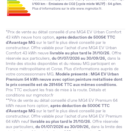
l/100 km - Émissions de CO2 (cycle mixte WLTP) : 54 g/km.
Plus d’informations sur le site
www.mgmotor.fr
.
*Prix de vente au détail conseillé d'une MG4 EV Urban Comfort
43 kWh neuve hors option,
après déduction de 5005€ TTC
d'Avantage MG
sur le tarif le plus élevé conseillé par le
constructeur. Offre valable pour l'achat d'une MG4 EV Urban
Comfort 43 kWh neuve
livrable au plus tard le 31/10/26.
Offre
réservée aux particuliers,
du 01/07/2026 au 30/09/26,
dans la
limite des stocks disponibles et du réseau MG participant en
France métropolitaine et Corse. Plus d'informations auprès de
votre concessionnaire MG.
Modèle présenté : MG4 EV Urban
Premium 54 kWh neuve avec option peinture métallisée dont
le prix conseillé est de 28145€ TTC aux mêmes conditions.
Prix TTC excluant les frais de mise à la route. Détails et
conditions sur
mgmotor.fr
**Prix de vente au détail conseillé d'une MG4 EV Premium 64
kWh neuve hors option,
après déduction de 5000€ TTC
d'Avantage MG
sur le tarif le plus élevé conseillé par le
constructeur. Offre valable pour l'achat d'une MG4 EV Premium
64 kWh neuf
livrable au plus tard le 31/10/26.
Offre réservée
aux particuliers,
du 01/07/2026 au 30/09/26,
dans la limite des