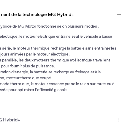
ment de la technologie MG Hybrid+
Hybrid+ de MG Motor fonctionne selon plusieurs modes :
lectrique, le moteur électrique entraîne seul le véhicule à basse
 série, le moteur thermique recharge la batterie sans entraîner les
ujours animées par le moteur électrique.
 parallèle, les deux moteurs thermique et électrique travaillent
pour fournir plus de puissance.
ation d’énergie, la batterie se recharge au freinage et à la
ion, moteur thermique coupé.
 mode thermique, le moteur essence prend le relais sur route ou à
evée pour optimiser l’efficacité globale.
G Hybrid+
modèles Hybrid+ bénéficie du savoir faire de MG en matière de