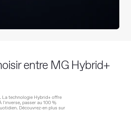
Choisir entre MG Hybrid+
. La technologie Hybrid+ offre
 À l'inverse, passer au 100 %
uotidien. Découvrez-en plus sur