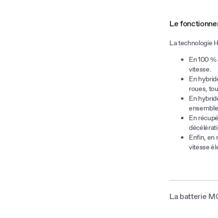
Le fonctionne
La technologie 
En 100 % é
vitesse.
En hybride
roues, to
En hybride
ensemble 
En récupér
décélérat
Enfin, en
vitesse él
La batterie M
La batterie des 