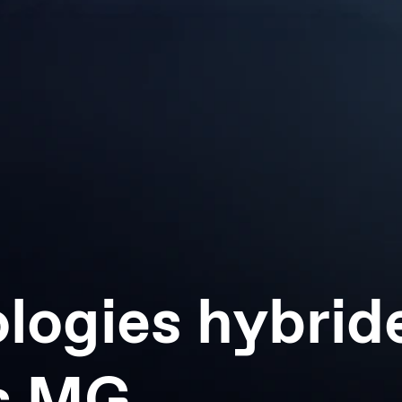
logies hybrid
es MG