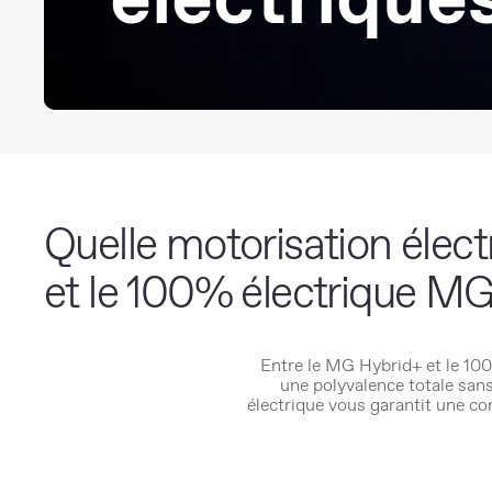
Quelle motorisation élect
et le 100% électrique M
Entre le MG Hybrid+ et le 100
une polyvalence totale sans 
électrique vous garantit une c